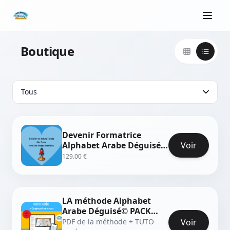
Boutique
Devenir Formatrice
Alphabet Arabe Déguisé©
Voir
Attestation PRO +
129.00 €
EVALUATION et
SUPERVISION
VIDEOS+PDF méthode
imprimable
LA méthode Alphabet
Arabe Déguisé© PACK
COMPLET
PDF de la méthode + TUTO
Voir