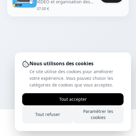
VIDÉO et organisation des
cours pour capter l'attention
37.00 €
Nous utilisons des cookies
Ce site utilise des cookies pour améliorer
votre expérience. Vous pouvez choisir les
catégories de cookies que vous acceptez.
Tout accepter
Paramétrer les
Tout refuser
cookies
© 2026 Tous droits réservés.
Confidentialité
Conditions générales